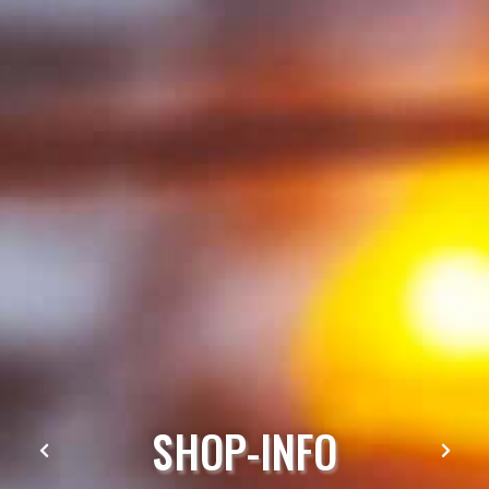
S
H
O
P
-
I
N
F
O